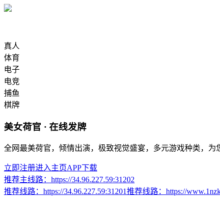
真人
体育
电子
电竞
捕鱼
棋牌
美女荷官 · 在线发牌
全网最美荷官，倾情出演，极致视觉盛宴，多元游戏种类，为
立即注册
进入主页
APP下载
推荐主线路：
https://34.96.227.59:31202
推荐线路：
https://34.96.227.59:31201
推荐线路：
https://www.1nz