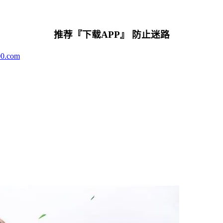
推荐『下载APP』 防止迷路
00.com