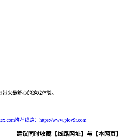
您带来最舒心的游戏体验。
kex.com
推荐线路：
https://www.plov9r.com
建议同时收藏【线路网址】与【本网页】