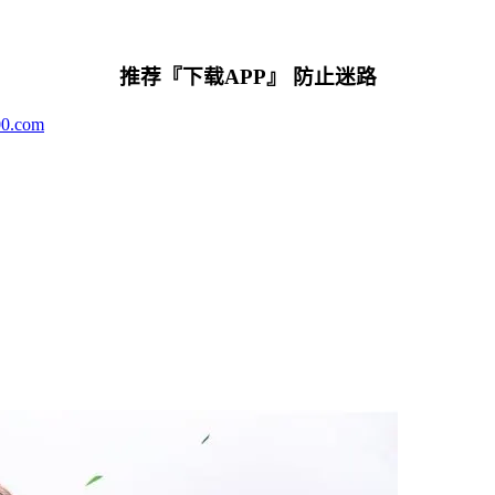
推荐『下载APP』 防止迷路
00.com