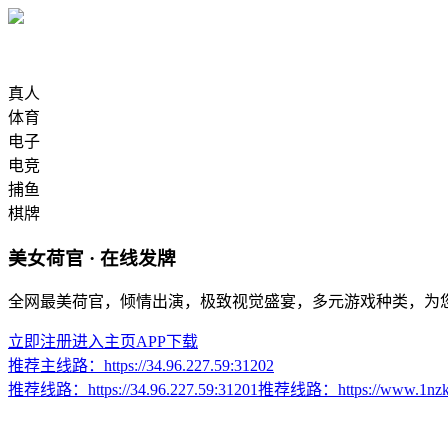
真人
体育
电子
电竞
捕鱼
棋牌
美女荷官 · 在线发牌
全网最美荷官，倾情出演，极致视觉盛宴，多元游戏种类，为
立即注册
进入主页
APP下载
推荐主线路：
https://34.96.227.59:31202
推荐线路：
https://34.96.227.59:31201
推荐线路：
https://www.1nz