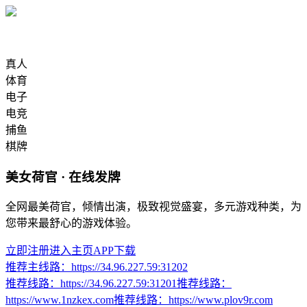
真人
体育
电子
电竞
捕鱼
棋牌
美女荷官 · 在线发牌
全网最美荷官，倾情出演，极致视觉盛宴，多元游戏种类，为
您带来最舒心的游戏体验。
立即注册
进入主页
APP下载
推荐主线路：
https://34.96.227.59:31202
推荐线路：
https://34.96.227.59:31201
推荐线路：
https://www.1nzkex.com
推荐线路：
https://www.plov9r.com