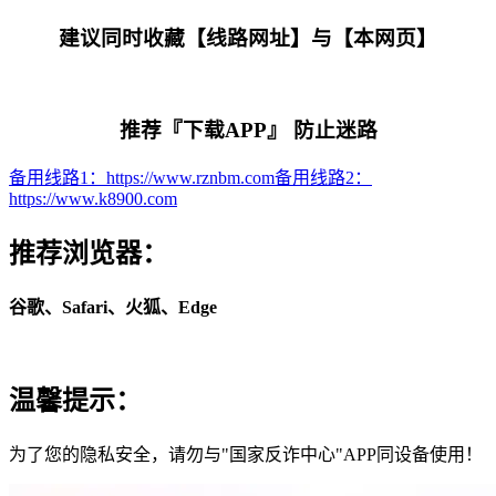
建议同时收藏【线路网址】与【本网页】
推荐『下载APP』 防止迷路
备用线路
1
：
https://www.rznbm.com
备用线路
2
：
https://www.k8900.com
推荐浏览器：
谷歌、Safari、火狐、Edge
温馨提示：
为了您的隐私安全，请勿与"国家反诈中心"APP同设备使用！