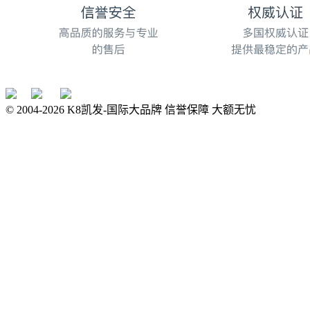
© 2004-
2026
K8凯发-国际大品牌 信誉保障 大额无忧