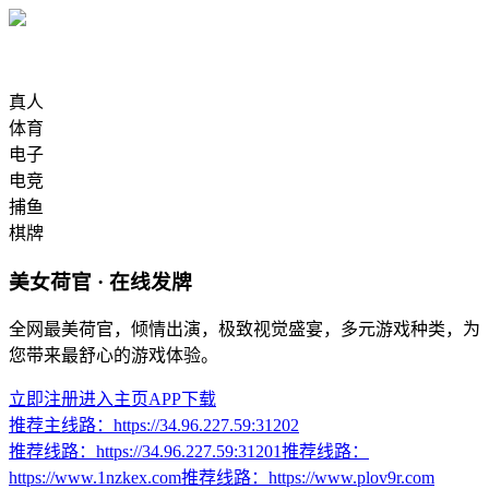
真人
体育
电子
电竞
捕鱼
棋牌
美女荷官 · 在线发牌
全网最美荷官，倾情出演，极致视觉盛宴，多元游戏种类，为
您带来最舒心的游戏体验。
立即注册
进入主页
APP下载
推荐主线路：
https://34.96.227.59:31202
推荐线路：
https://34.96.227.59:31201
推荐线路：
https://www.1nzkex.com
推荐线路：
https://www.plov9r.com