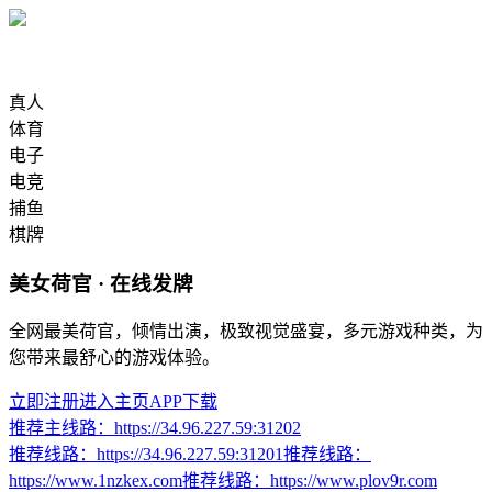
真人
体育
电子
电竞
捕鱼
棋牌
美女荷官 · 在线发牌
全网最美荷官，倾情出演，极致视觉盛宴，多元游戏种类，为
您带来最舒心的游戏体验。
立即注册
进入主页
APP下载
推荐主线路：
https://34.96.227.59:31202
推荐线路：
https://34.96.227.59:31201
推荐线路：
https://www.1nzkex.com
推荐线路：
https://www.plov9r.com